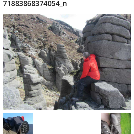
71883868374054_n